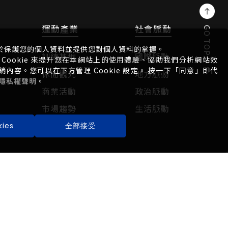
運動產業
社會脈動
GO TOP
於保護您的個人資料並提供您對個人資料的掌握。
訓練基地
國際脈動
Cookie 來提升您在本網站上的使用體驗、協助我們分析網站效
容。您可以在下方管理 Cookie 設定。 按一下「同意」即代
休閒觀光
地方脈動
隱私權聲明
。
商業活動
政治脈動
市場趨勢
生活脈動
ies
全部接受
運彩焦點
關於我們
運彩眉角
公司簡介
場中投注
聯絡方式