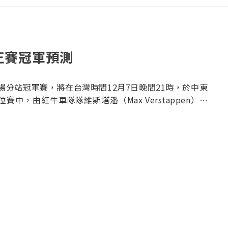
正賽冠軍預測
後一場分站冠軍賽，將在台灣時間12月7日晚間21時，於中東
，由紅牛車隊隊維斯塔潘（Max Verstappen）以
ando Norris）以1:22.408的成績從正賽中第二位出
賽首位將牽動年度冠軍動向，戰況將會如何發展，瘋狂小