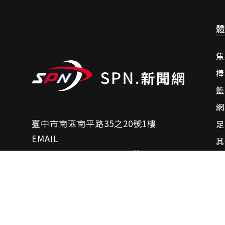
體
焦
棒
籃
網
臺中市南區南平路35之20號1樓
足
EMAIL
其
sports.spn.news@gmail.com
脈
諮詢相關問題
聯絡我們
影