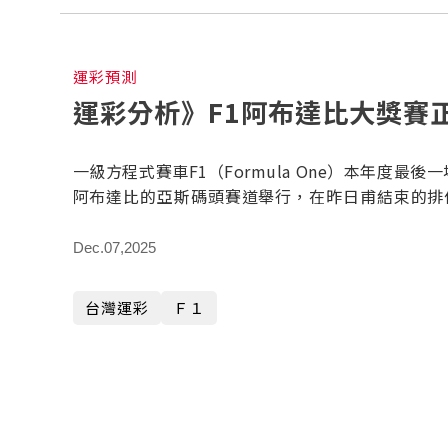
運彩預測
運彩分析》F1阿布達比大獎賽
一級方程式賽車F1（Formula One）本年度最
阿布達比的亞斯碼頭賽道舉行，在昨日甫結束的排位賽中
1:22.207的成績搶下桿位，而麥拉倫車隊的諾里斯（L
發，本場比賽為今年最後一場積分賽，誰能拿下正
Dec.07,2025
巴帶您一探究竟。
台灣運彩
Ｆ１