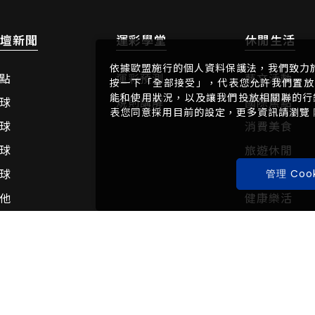
壇新聞
運彩學堂
休閒生活
依據歐盟施行的個人資料保護法，我們致力
點
運彩預測
藝文活動
按一下「全部接受」，代表您允許我們置放 
能和使用狀況，以及讓我們投放相關聯的行銷內
球
規則講解
國際焦點
表您同意採用目前的設定，更多資訊請瀏覽
球
消費美食
球
旅遊休閒
球
健身活動
管理 Cook
他
健康樂活
動TV
體壇人物
音專區
人物的報導
運動員專訪