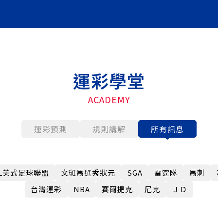
運彩學堂
ACADEMY
運彩預測
規則講解
所有訊息
FL美式足球聯盟
文斑馬選秀狀元
SGA
雷霆隊
馬刺
台灣運彩
NBA
賽爾提克
尼克
ＪＤ