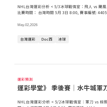
NHL台灣運彩分析 < 5/3冰球戰情室：飛人 vs 
比賽時間： 台灣時間 5月 3日 8:00, 賽事編號: 4405
May.02,2026
台灣運彩
Doc西
冰球
運彩預測
運彩學堂》 季後賽｜水牛城軍刀
NHL台灣運彩分析 < 5/2冰球戰情室：軍刀 vs