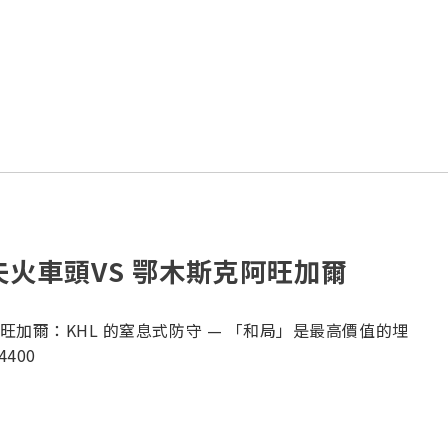
火車頭VS 鄂木斯克阿旺加爾
4400