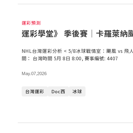
運彩預測
運彩學堂》 季後賽｜卡羅萊納颶
NHL台灣運彩分析 < 5/8冰球戰情室：颶風 vs
間： 台灣時間 5月 8日 8:00, 賽事編號: 4407
May.07,2026
台灣運彩
Doc西
冰球