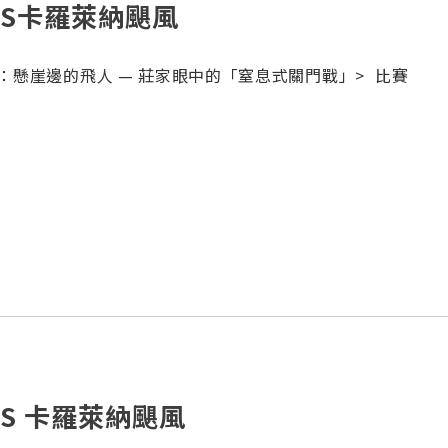
VS卡羅萊納颶風
 颶風：懸崖邊的飛人 — 莊家眼中的「窒息式關門戰」> 比賽
S 卡羅萊納颶風