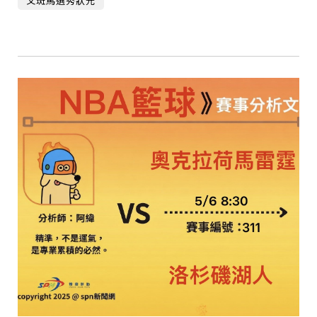
文斑馬選秀狀元