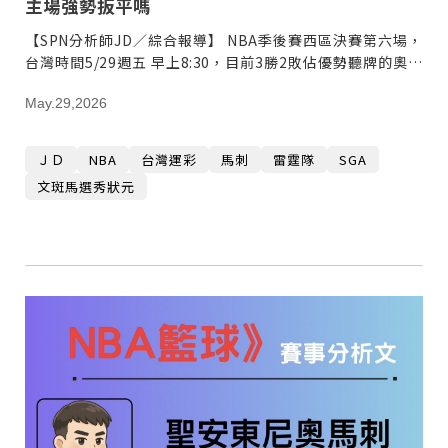
主場強勢扳平嗎
甲 萬人爭躦轎底響徹夜空
MLB》鄧愷威6局飆6K完封小熊奪第3勝！宰制力複製
【SPN分析師JD／綜合報導】 NBA季後賽西區決賽第六場，
「王建民建仔旋風」引爆世代傳承
鐵觀音節政大登場 結合大文山友善食農與地方創生
台灣時間5/29週五 早上8:30，目前3勝2敗佔優勢聽牌的奧克
臺德技職教育深層對話！德國Walther Rathenau師生
造訪大安高工 體驗端午文化與前瞻工業實作
迎端午、抗酷暑！臺中盛夏水域系列活動本周六起兩地
拉荷馬雷霆
開划
課堂搬到菜市場！北市13校「游於藝」成果展 導覽小
May.29,2026
尖兵用藝術「說」出千年風俗
20年淬鍊！貓空纜車運量突破4,000萬人次 「天空綠
洲」成國際打卡新地標
熊鷹羽毛與保育的兩難！金甌女中師生齊聚《飛吧！熊
ＪＤ
NBA
台灣運彩
馬刺
雷霆隊
SGA
鷹》特映會 深化原民文化與生態永續教育
29件神級作品齊聚葫蘆墩！「藝馬登豐」2026台灣工
文斑馬選秀狀元
藝之家聯展震撼登場
跨越百年的生物觀測！科博館、成大《時空丈量師》特
展：讓典藏標本說出氣候變遷真相
睽違七年！精品郵輪「島嶼天空號」首航臺中港 參山處
攜手縣市熱情迎賓
金牌搖籃驚傳「球荒」！江啟臣偕運彩公會挺萬和國
中，捐贈 1800 顆羽球助小將 4 月全中運奪金
台中》15分鐘的診療，13年的堅持！ 中山醫大牙醫系
跨海義診13年