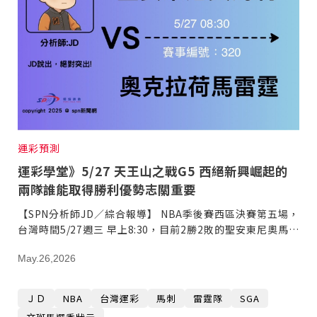
運彩預測
運彩學堂》5/27 天王山之戰G5 西絕新興崛起的
兩隊誰能取得勝利優勢志關重要
【SPN分析師JD／綜合報導】 NBA季後賽西區決賽第五場，
台灣時間5/27週三 早上8:30，目前2勝2敗的聖安東尼奧馬刺
和奧克拉荷馬雷霆
May.26,2026
ＪＤ
NBA
台灣運彩
馬刺
雷霆隊
SGA