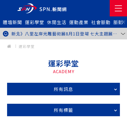
體壇新聞
金牌搖籃驚傳「球荒」！江啟臣偕運彩公會挺萬和國
運彩學堂
休閒生活
運動產業
社會脈動
脈動T
中，捐贈 1800 顆羽球助小將 4 月全中運奪金
台中》15分鐘的診療，13年的堅持！ 中山醫大牙醫系
跨海義診13年
新北》八里左岸光雕藝術展8月1日登場 七大主題展區
打造夏夜光影盛宴
台中》中聯油脂案釀全民恐慌 議員張芬郁質詢轟食安稽
查失衡釀隱匿漏洞
台中》九位台灣當代藝術家齊聚 《九境》聯展佛光緣台
運彩學堂
中館登場
台北》北市25名學子赴美加交換！學長姐傳授「跨出舒
適圈」祕笈
台中》食安風暴擴大 中彰投苗縣市長參選人提「食安聯
運彩學堂
防治理平台」等3主張
台中》中山醫大攜手新創登陸亞洲生技展 發表「微奈米
眼用鏡片」等13項臨床研發技術
高雄》啟用近30年迎來外觀與結構重塑 高雄旗津輪渡
ACADEMY
站改造完工啟用
縮短藥效等待期！中山附醫引進速效抗憂鬱鼻噴劑 24
小時內見效、助重症患者重返社會
台北》首創水資源循環教育園區 民生水資再生廠環教館
正式啟用
專題人物》我不是會長，是歐巴桑！」穆閩珠自掏腰包
所有訊息
30年守護帕運選手
台中》甜點烘焙成憂鬱症處方箋！25歲「準醫學生」靠
藝術治療走出多年陰霾
台中》強颱巴威逼近 中市勞工局籲落實防颱整備
台中》中捷聯名VTuber活動告捷 首5日運量增24%周
所有標籤
邊營收破250萬
台中》看好綠美圖 大巨蛋商機！星享道攜手萬豪 打造
中部首間雅樂軒酒店
THE世界大學影響力排名公佈 中山醫大SDG3獲全球第
23名、全台醫學大學第3名
桃園市籌備115年全民運動會 體育局：預計9月前完成