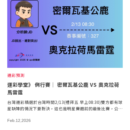
運彩預測
運彩學堂》 例行賽｜ 密爾瓦基公鹿 VS 奧克拉荷
馬雷霆
台灣運彩精選於台灣時間2/13(禮拜五 早上08:30)雙方都有球
星缺陣的情況下要對決，這也是明星賽週前的最後比賽，公鹿
新同學Cam Thomas用他擅長的得分火力做出最完美的自我
Feb.12,2026
介紹。