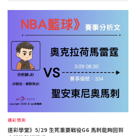
重要前置作業
2026年金星最佳觀賞期將至 週五日落後仰角達全年最
高
台中》中山醫大響應「30+大學計畫」 推出餐飲經營與
高齡照護學分專班
三星伴月聯手金星近鬼宿星團 端午連假西方低空上演天
文秀
台中》端午節前勞累驚覺單側無力 攤商「亞急性腦出
血」醫籲三徵兆速就醫
台中》跨越萬里深耕20年 中山附醫協助吐瓦魯建置首
套急診檢傷系統
世足》姆巴佩梅開二度破隊史紀錄 法國3比1擊敗塞內
加爾奪世界盃開門紅
搶攻端午連假人潮 臺北天文館推銀河特展與免費劇場搶
客
台中》萬豐國小奪少棒全國冠軍 赴美參賽盼各界正視
500萬經費缺口
蕭美琴視察帛琉Malakal島開發計畫 盼深化台帛水產與
醫療合作
婦人眼角冒水皰確診帶狀皰疹 臺中醫院跨科即時診治化
解失明與腦炎危機
參山處「梨山原民歌舞與工藝體驗」6月登場 結合永續
觀光推深度部落旅遊
台中》中央挹注逾8成！蔡其昌爭取4980萬 翻新清水五
權路道路與人行步道
智慧科技解救護士的腿！中山醫大與仁寶攜手「送藥機
器人」月省醫護120公里步程
台北》污水廠變身都市綠洲！內湖運動公園全新戲水區
盛大開放 智慧預約環教體驗
嘉義》搶攻端午親子商機！嘉義縣推「沉浸式角色扮
演」 邀學童化身小海盜、建築職人全台放電
阿里山精品咖啡香 成為端午與暑假深度旅遊新亮點
臺中甩「六都第一胖」稱號！「2026台中星燃計畫」啟
動 祭150萬獎金邀市民健康減重
跨界解密「健康一體」 科博館、國衛院特展登場 手機
化身探險工具自主解謎
活潑親切打破失智框架！日王牌業務丹野智文抗病13
運彩預測
年，靠「第二大腦」獨自來台分享生命淚水
國際保育盛事首移師亞洲 Joint TAG全球專家會議臺北
運彩學堂》5/29 生死重要戰役G6 馬刺能夠回到
登場
綠營中投參選人合體 拋「中投新市鎮」 交通與醫療跨
域治理成焦點
夜市變廟會！山邊媽、旱溪媽、大庄媽三媽首度齊巡逢