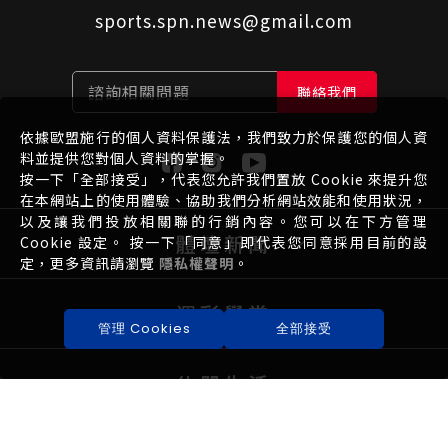
sports.spn.news@gmail.com
諮詢相關問題
聯絡我們
依據歐盟施行的個人資料保護法，我們致力於保護您的個人資
料並提供您對個人資料的掌握。
按一下「全部接受」，代表您允許我們置放 Cookie 來提升您
在本網站上的使用體驗、協助我們分析網站效能和使用狀況，
以及讓我們投放相關聯的行銷內容。您可以在下方管理
體壇新聞
Cookie 設定。 按一下「同意」即代表您同意採用目前的設
定，更多資訊請瀏覽
隱私權聲明
。
運彩學堂
管理 Cookies
全部接受
休閒生活