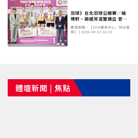
羽球》台北羽球公開賽／楊
博軒、胡綾芳混雙摘亞 昔日
戰友李洋親自頒獎
體壇新聞•【SPN體育中心／綜合報
導】 | 2026-08-02 16:30
體壇新聞 | 焦點