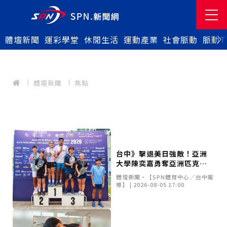
體壇新聞
運彩學堂
休閒生活
運動產業
社會脈動
脈動T
體壇新聞
焦點
台中》擊退美日強敵！亞洲
大學陳奕嘉勇奪亞洲匹克球
賽雙牌 10月挺進美國世界賽
體壇新聞•【SPN體育中心／台中報
導】 | 2026-08-05 17:00