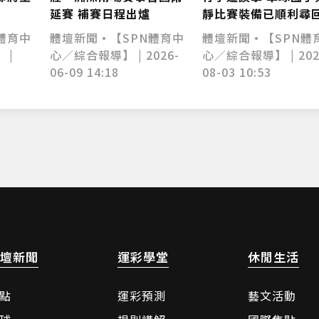
延賽 補賽日程出爐
靜比賽裝備已順利尋
體育中
體壇新聞•【SPN體育中
體壇新聞•【SPN體
 |
心／綜合報導】 | 2026-
心／綜合報導】 | 202
06-09 14:18
08-03 10:53
壇新聞
運彩學堂
休閒生活
點
運彩預測
藝文活動