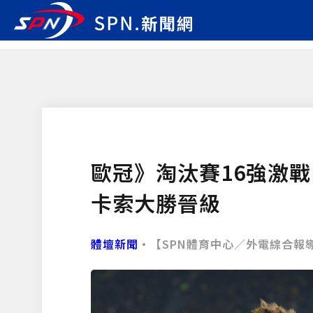
歐冠》淘汰賽16強激
卡索大勝晉級
體壇新聞
•【SPN體育中心／外電綜合報導