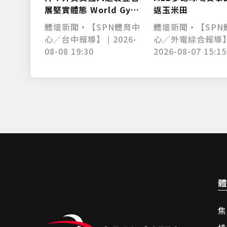
展堅實體態 World Gym
返玉米田
盛事移師台中開戰
體壇新聞•【SPN體育中
體壇新聞•【SPN
心／台中報導】 | 2026-
心／外電綜合報導】
08-08 19:30
2026-08-07 15:15
體
焦