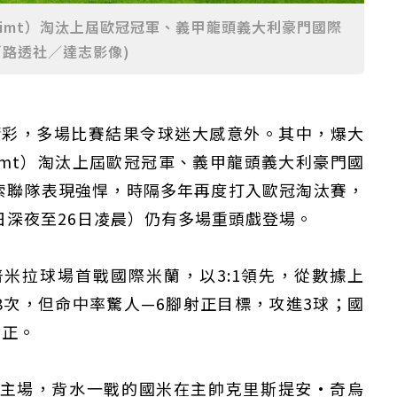
Glimt）淘汰上屆歐冠冠軍、義甲龍頭義大利豪門國際
∕路透社∕達志影像)
精彩，多場比賽結果令球迷大感意外。其中，爆大
limt）淘汰上屆歐冠冠軍、義甲龍頭義大利豪門國
索聯隊表現強悍，時隔多年再度打入歐冠淘汰賽，
日深夜至26日凌晨）仍有多場重頭戲登場。
米拉球場首戰國際米蘭，以3:1領先，從數據上
8次，但命中率驚人—6腳射正目標，攻進3球；國
射正。
主場，背水一戰的國米在主帥克里斯提安·奇烏