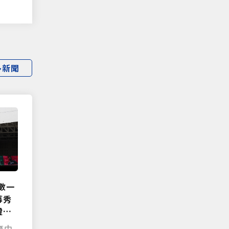
多新聞
數一
幕秀
證保
育中