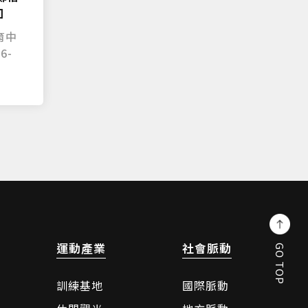
回
育中
6-
運動產業
社會脈動
GO TOP
訓練基地
國際脈動