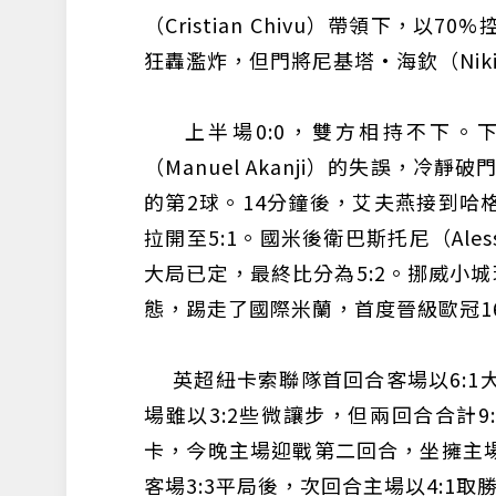
（Cristian Chivu）帶領下，
狂轟濫炸，但門將尼基塔·海欽（Nikit
上半場0:0，雙方相持不下。下
（Manuel Akanji）的失誤，
的第2球。14分鐘後，艾夫燕接到哈
拉開至5:1。國米後衛巴斯托尼（Aless
大局已定，最終比分為5:2。挪威小城球
態，踢走了國際米蘭，首度晉級歐冠1
英超紐卡索聯隊首回合客場以6:1大
場雖以3:2些微讓步，但兩回合合計9
卡，今晚主場迎戰第二回合，坐擁主
客場3:3平局後，次回合主場以4:1取