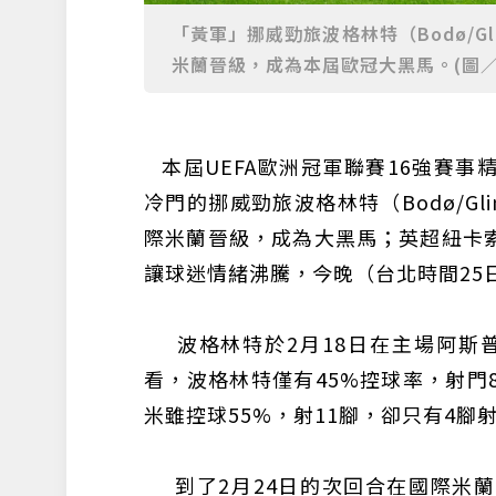
「黃軍」挪威勁旅波格林特（Bodø/
米蘭晉級，成為本屆歐冠大黑馬。(圖
本屆UEFA歐洲冠軍聯賽16強賽事
冷門的挪威勁旅波格林特（Bodø/G
際米蘭晉級，成為大黑馬；英超紐卡
讓球迷情緒沸騰，今晚（台北時間25
波格林特於2月18日在主場阿斯普
看，波格林特僅有45%控球率，射門
米雖控球55%，射11腳，卻只有4腳
到了2月24日的次回合在國際米蘭