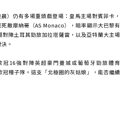
凌晨）仍有多場重頭戲登場：皇馬主場對賓菲卡，
死敵摩納哥（AS Monaco），賠率顯示大巴黎有
場對陣土耳其勁旅加拉塔薩雷，以及亞特蘭大主場
對決。
冠16強對陣英超豪門曼城或葡萄牙勁旅體育
為今屆歐冠種子隊。這支「北極圈的灰姑娘」，能否繼續