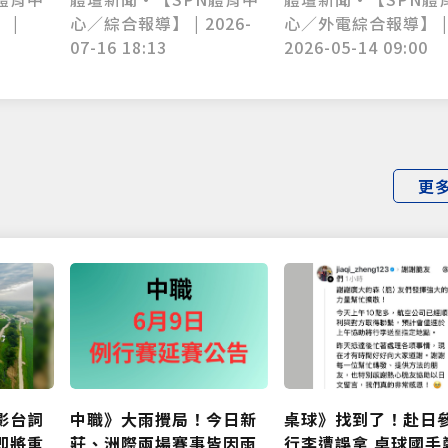
心／外電綜合報導】 
 |
心／綜合報導】 | 2026-
2026-05-14 09:00
07-16 18:13
更
影台詞
中職》大雨攪局！今日新
桌球》找到了！赴日
即將重
莊、洲際兩場賽事皆因雨
行李遭誤拿 卓球國手