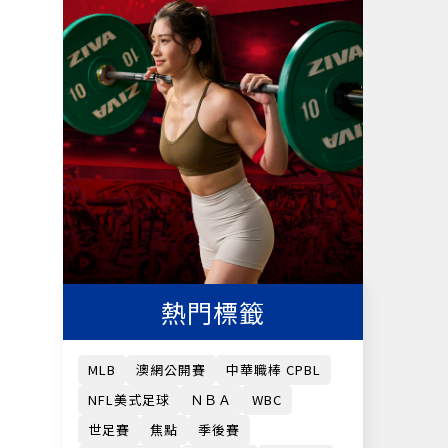
熱門標籤
MLB
澳網公開賽
中華職棒 CPBL
NFL美式足球
ＮＢＡ
WBC
世足賽
焦點
季後賽