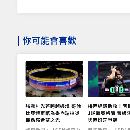
|
你可能會喜歡
梅西絕殺助攻！阿
強震》光芒跨越邊境 哥倫
1逆轉英格蘭 晉級
比亞體育館為委內瑞拉災
與西班牙爭冠
民點亮希望之光
體壇新聞•【SPN
體壇新聞•【SPN體育中