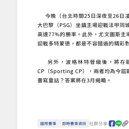
今晚（台北時間25日深夜至26日
大巴黎（PSG）坐鎮主場迎戰法甲同城
高達77%的勝率。此外，尤文圖斯主
迎戰多特蒙德，都是不容錯過的精彩
另外，波格林特晉級後，將在歐
CP（Sporting CP），兩者均
書寫童話？答案將在3月揭曉。
社群分享:
國際賽事
即時賽事資訊