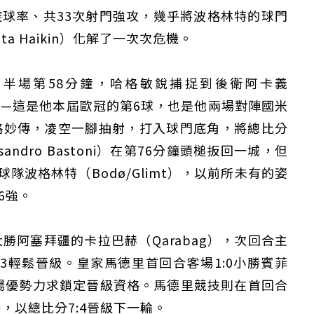
以70%控球率、共33次射門強攻，幾乎將波格林特的球門
a Haikin）化解了一次次危機。
半場第58分鐘，哈格敏銳捕捉到後衛阿卡義
冷靜破門—這是他本屆歐冠的第6球，也是他兩場對陣國米
格妙傳，凌空一腳抽射，打入球門底角，將總比分
andro Bastoni）在第76分鐘頭槌扳回一城，但
隊波格林特（Bodø/Glimt），以前所未有的姿
6強。
勝阿塞拜疆的卡拉巴赫（Qarabag），次回合主
:3輕鬆晉級。皇家馬德里首回合客場1:0小勝賓菲
場優勢力求鎖定晉級資格。馬德里競技則在首回合
勝，以總比分7:4晉級下一輪。