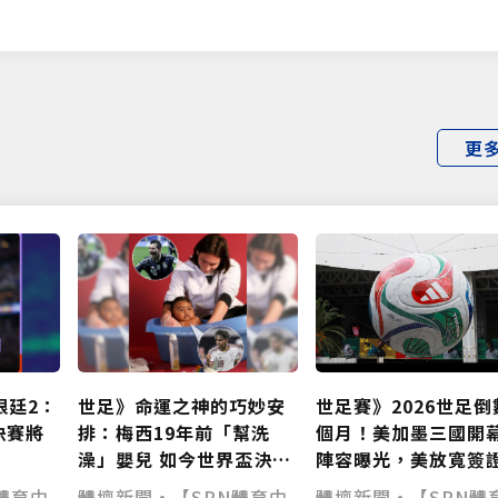
僅必需的
Cookies
同意
更
世足賽》2026世足倒
根廷2：
世足》命運之神的巧妙安
個月！美加墨三國開
決賽將
排：梅西19年前「幫洗
陣容曝光，美放寬簽
澡」嬰兒 如今世界盃決賽
證金助攻全球球迷
與亞馬爾上演對決
體壇新聞•【SPN體
體育中
體壇新聞•【SPN體育中