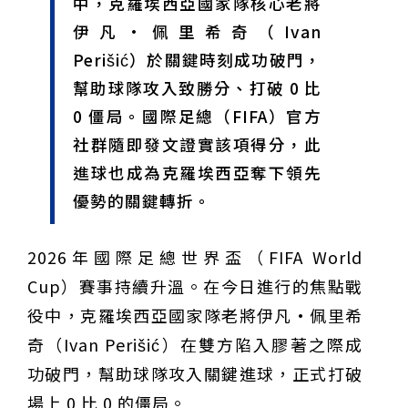
中，克羅埃西亞國家隊核心老將
甲 萬人爭躦轎底響徹夜空
MLB》鄧愷威6局飆6K完封小熊奪第3勝！宰制力複製
伊凡·佩里希奇（Ivan
「王建民建仔旋風」引爆世代傳承
鐵觀音節政大登場 結合大文山友善食農與地方創生
臺德技職教育深層對話！德國Walther Rathenau師生
Perišić）於關鍵時刻成功破門，
造訪大安高工 體驗端午文化與前瞻工業實作
迎端午、抗酷暑！臺中盛夏水域系列活動本周六起兩地
幫助球隊攻入致勝分、打破 0 比
開划
課堂搬到菜市場！北市13校「游於藝」成果展 導覽小
尖兵用藝術「說」出千年風俗
20年淬鍊！貓空纜車運量突破4,000萬人次 「天空綠
0 僵局。國際足總（FIFA）官方
洲」成國際打卡新地標
熊鷹羽毛與保育的兩難！金甌女中師生齊聚《飛吧！熊
社群隨即發文證實該項得分，此
鷹》特映會 深化原民文化與生態永續教育
29件神級作品齊聚葫蘆墩！「藝馬登豐」2026台灣工
進球也成為克羅埃西亞奪下領先
藝之家聯展震撼登場
跨越百年的生物觀測！科博館、成大《時空丈量師》特
展：讓典藏標本說出氣候變遷真相
睽違七年！精品郵輪「島嶼天空號」首航臺中港 參山處
優勢的關鍵轉折。
攜手縣市熱情迎賓
金牌搖籃驚傳「球荒」！江啟臣偕運彩公會挺萬和國
中，捐贈 1800 顆羽球助小將 4 月全中運奪金
台中》15分鐘的診療，13年的堅持！ 中山醫大牙醫系
跨海義診13年
2026年國際足總世界盃（FIFA World
Cup）賽事持續升溫。在今日進行的焦點戰
役中，克羅埃西亞國家隊老將伊凡·佩里希
奇（Ivan Perišić）在雙方陷入膠著之際成
功破門，幫助球隊攻入關鍵進球，正式打破
場上 0 比 0 的僵局。