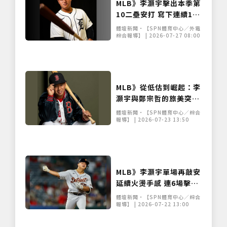
MLB》李灝宇擊出本季第
10二壘安打 寫下連續11
場安打個人新紀錄
體壇新聞•【SPN體育中心／外電
綜合報導】 | 2026-07-27 08:00
MLB》從低估到崛起：李
灝宇與鄭宗哲的旅美突破
之路
體壇新聞•【SPN體育中心／綜合
報導】 | 2026-07-23 13:50
MLB》李灝宇單場再敲安
延續火燙手感 連6場擊出
安打
體壇新聞•【SPN體育中心／綜合
報導】 | 2026-07-22 13:00