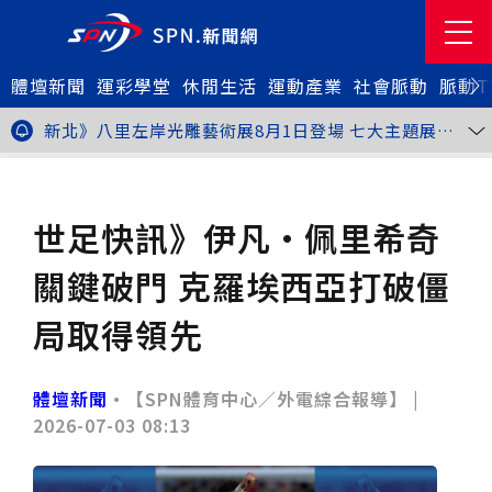
體壇新聞
金牌搖籃驚傳「球荒」！江啟臣偕運彩公會挺萬和國
運彩學堂
休閒生活
運動產業
社會脈動
脈動T
中，捐贈 1800 顆羽球助小將 4 月全中運奪金
台中》15分鐘的診療，13年的堅持！ 中山醫大牙醫系
跨海義診13年
新北》八里左岸光雕藝術展8月1日登場 七大主題展區
打造夏夜光影盛宴
台中》中聯油脂案釀全民恐慌 議員張芬郁質詢轟食安稽
查失衡釀隱匿漏洞
台中》九位台灣當代藝術家齊聚 《九境》聯展佛光緣台
體壇新聞
足球
中館登場
台北》北市25名學子赴美加交換！學長姐傳授「跨出舒
適圈」祕笈
台中》食安風暴擴大 中彰投苗縣市長參選人提「食安聯
世足快訊》伊凡·佩里希奇
防治理平台」等3主張
台中》中山醫大攜手新創登陸亞洲生技展 發表「微奈米
眼用鏡片」等13項臨床研發技術
高雄》啟用近30年迎來外觀與結構重塑 高雄旗津輪渡
關鍵破門 克羅埃西亞打破僵
站改造完工啟用
縮短藥效等待期！中山附醫引進速效抗憂鬱鼻噴劑 24
小時內見效、助重症患者重返社會
台北》首創水資源循環教育園區 民生水資再生廠環教館
局取得領先
正式啟用
專題人物》我不是會長，是歐巴桑！」穆閩珠自掏腰包
30年守護帕運選手
台中》甜點烘焙成憂鬱症處方箋！25歲「準醫學生」靠
藝術治療走出多年陰霾
台中》強颱巴威逼近 中市勞工局籲落實防颱整備
體壇新聞
•【SPN體育中心／外電綜合報導】 |
台中》中捷聯名VTuber活動告捷 首5日運量增24%周
2026-07-03 08:13
邊營收破250萬
台中》看好綠美圖 大巨蛋商機！星享道攜手萬豪 打造
中部首間雅樂軒酒店
THE世界大學影響力排名公佈 中山醫大SDG3獲全球第
23名、全台醫學大學第3名
桃園市籌備115年全民運動會 體育局：預計9月前完成