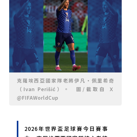
重要前置作業
2026年金星最佳觀賞期將至 週五日落後仰角達全年最
高
台中》中山醫大響應「30+大學計畫」 推出餐飲經營與
高齡照護學分專班
三星伴月聯手金星近鬼宿星團 端午連假西方低空上演天
文秀
台中》端午節前勞累驚覺單側無力 攤商「亞急性腦出
血」醫籲三徵兆速就醫
台中》跨越萬里深耕20年 中山附醫協助吐瓦魯建置首
套急診檢傷系統
世足》姆巴佩梅開二度破隊史紀錄 法國3比1擊敗塞內
加爾奪世界盃開門紅
搶攻端午連假人潮 臺北天文館推銀河特展與免費劇場搶
客
台中》萬豐國小奪少棒全國冠軍 赴美參賽盼各界正視
500萬經費缺口
蕭美琴視察帛琉Malakal島開發計畫 盼深化台帛水產與
醫療合作
婦人眼角冒水皰確診帶狀皰疹 臺中醫院跨科即時診治化
解失明與腦炎危機
參山處「梨山原民歌舞與工藝體驗」6月登場 結合永續
觀光推深度部落旅遊
台中》中央挹注逾8成！蔡其昌爭取4980萬 翻新清水五
權路道路與人行步道
智慧科技解救護士的腿！中山醫大與仁寶攜手「送藥機
克羅埃西亞國家隊老將伊凡·佩里希奇
器人」月省醫護120公里步程
台北》污水廠變身都市綠洲！內湖運動公園全新戲水區
（Ivan Perišić）。 圖/截取自 Ｘ
盛大開放 智慧預約環教體驗
嘉義》搶攻端午親子商機！嘉義縣推「沉浸式角色扮
@FIFAWorldCup
演」 邀學童化身小海盜、建築職人全台放電
阿里山精品咖啡香 成為端午與暑假深度旅遊新亮點
臺中甩「六都第一胖」稱號！「2026台中星燃計畫」啟
動 祭150萬獎金邀市民健康減重
跨界解密「健康一體」 科博館、國衛院特展登場 手機
化身探險工具自主解謎
活潑親切打破失智框架！日王牌業務丹野智文抗病13
年，靠「第二大腦」獨自來台分享生命淚水
國際保育盛事首移師亞洲 Joint TAG全球專家會議臺北
2026年世界盃足球賽今日賽事
登場
綠營中投參選人合體 拋「中投新市鎮」 交通與醫療跨
域治理成焦點
夜市變廟會！山邊媽、旱溪媽、大庄媽三媽首度齊巡逢