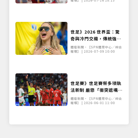
與亞馬爾上演對決
報導】 | 2026-07-16 18:13
僅必需的
Cookies
同意
世足》2026 世界盃：驚
奇與冷門交織，傳統強權
巴西止步十六強
體壇新聞•【SPN體育中心／綜合
報導】 | 2026-07-09 10:00
世足賽》世足賽祭多項執
法新制 嚴懲「衝突遮嘴」
與延誤戰術
體壇新聞•【SPN體育中心／綜合
報導】 | 2026-06-01 11:00