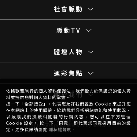
社會脈動
脈動TV
體壇人物
運彩焦點
依據歐盟施行的個人資料保護法，我們致力於保護您的個人資
關於我們
料並提供您對個人資料的掌握。
按一下「全部接受」，代表您允許我們置放 Cookie 來提升您
在本網站上的使用體驗、協助我們分析網站效能和使用狀況，
以及讓我們投放相關聯的行銷內容。您可以在下方管理
Website Design
Copyright 2026 © 體壇脈動 All
Cookie 設定。 按一下「同意」即代表您同意採用目前的設
Rights Reserved.
網頁設計
by
覺醒設計
定，更多資訊請瀏覽
隱私權聲明
。