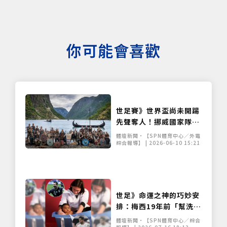
你可能會喜歡
世足賽》世界盃尚未開踢
先聲奪人！挪威國家隊發
表三款創意團體照 展現強
體壇新聞•【SPN體育中心／外電
大心理素質與團隊凝聚力
綜合報導】 | 2026-06-10 15:21
世足》命運之神的巧妙安
排：梅西19年前「幫洗
澡」嬰兒 如今世界盃決賽
體壇新聞•【SPN體育中心／綜合