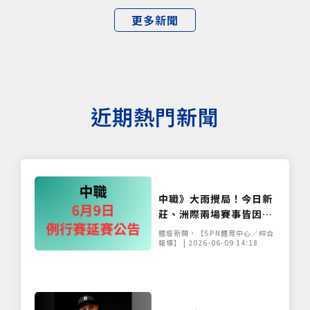
更多新聞
近期熱門新聞
中職》大雨攪局！今日新
莊、洲際兩場賽事皆因雨
延賽 補賽日程出爐
體壇新聞•【SPN體育中心／綜合
報導】 | 2026-06-09 14:18