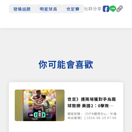
社群分享:
發燒話題
明星球員
世足賽
僅必需的
Cookies
同意
你可能會喜歡
世足》連兩場獲對手烏龍
球致勝 美國2：0擊敗澳
洲晉級32強
體壇新聞•【SPN體育中心／外電
綜合報導】 | 2026-06-20 07:00