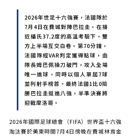
甲 萬人爭躦轎底響徹夜空
MLB》鄧愷威6局飆6K完封小熊奪第3勝！宰制力複製
「王建民建仔旋風」引爆世代傳承
鐵觀音節政大登場 結合大文山友善食農與地方創生
2026年世足十六強賽，法國隊於
臺德技職教育深層對話！德國Walther Rathenau師生
造訪大安高工 體驗端午文化與前瞻工業實作
迎端午、抗酷暑！臺中盛夏水域系列活動本周六起兩地
7月4日在費城對陣巴拉圭。在接
開划
課堂搬到菜市場！北市13校「游於藝」成果展 導覽小
近攝氏37.2度的高溫考驗下，雙
尖兵用藝術「說」出千年風俗
20年淬鍊！貓空纜車運量突破4,000萬人次 「天空綠
洲」成國際打卡新地標
熊鷹羽毛與保育的兩難！金甌女中師生齊聚《飛吧！熊
方上半場互交白卷。第70分鐘，
鷹》特映會 深化原民文化與生態永續教育
29件神級作品齊聚葫蘆墩！「藝馬登豐」2026台灣工
法國隊經VAR判定獲得點球，由
藝之家聯展震撼登場
跨越百年的生物觀測！科博館、成大《時空丈量師》特
展：讓典藏標本說出氣候變遷真相
睽違七年！精品郵輪「島嶼天空號」首航臺中港 參山處
隊長姆巴佩操刀破門，攻入全場
攜手縣市熱情迎賓
金牌搖籃驚傳「球荒」！江啟臣偕運彩公會挺萬和國
唯一進球，同時以個人單屆7球
中，捐贈 1800 顆羽球助小將 4 月全中運奪金
台中》15分鐘的診療，13年的堅持！ 中山醫大牙醫系
並列射手榜首。最終法國1比0險
跨海義診13年
勝巴拉圭挺進八強，半準決賽將
迎戰摩洛哥。
2026年國際足球總會（FIFA）世界盃十六強
淘汰賽於美東時間7月4日傍晚在費城林肯金