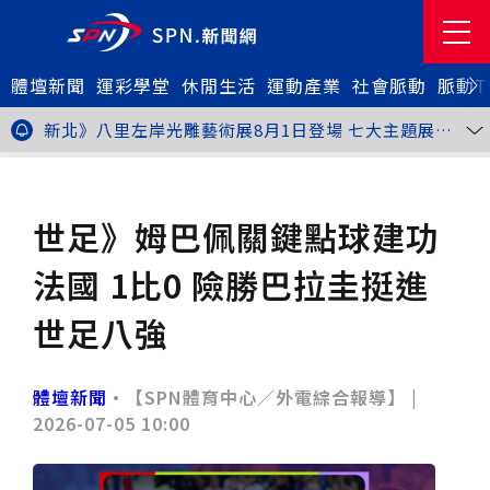
體壇新聞
金牌搖籃驚傳「球荒」！江啟臣偕運彩公會挺萬和國
運彩學堂
休閒生活
運動產業
社會脈動
脈動T
中，捐贈 1800 顆羽球助小將 4 月全中運奪金
台中》15分鐘的診療，13年的堅持！ 中山醫大牙醫系
跨海義診13年
新北》八里左岸光雕藝術展8月1日登場 七大主題展區
打造夏夜光影盛宴
台中》中聯油脂案釀全民恐慌 議員張芬郁質詢轟食安稽
查失衡釀隱匿漏洞
台中》九位台灣當代藝術家齊聚 《九境》聯展佛光緣台
體壇新聞
足球
中館登場
台北》北市25名學子赴美加交換！學長姐傳授「跨出舒
適圈」祕笈
台中》食安風暴擴大 中彰投苗縣市長參選人提「食安聯
世足》姆巴佩關鍵點球建功
防治理平台」等3主張
台中》中山醫大攜手新創登陸亞洲生技展 發表「微奈米
眼用鏡片」等13項臨床研發技術
高雄》啟用近30年迎來外觀與結構重塑 高雄旗津輪渡
法國 1比0 險勝巴拉圭挺進
站改造完工啟用
縮短藥效等待期！中山附醫引進速效抗憂鬱鼻噴劑 24
小時內見效、助重症患者重返社會
台北》首創水資源循環教育園區 民生水資再生廠環教館
世足八強
正式啟用
專題人物》我不是會長，是歐巴桑！」穆閩珠自掏腰包
30年守護帕運選手
台中》甜點烘焙成憂鬱症處方箋！25歲「準醫學生」靠
藝術治療走出多年陰霾
台中》強颱巴威逼近 中市勞工局籲落實防颱整備
體壇新聞
•【SPN體育中心／外電綜合報導】 |
台中》中捷聯名VTuber活動告捷 首5日運量增24%周
2026-07-05 10:00
邊營收破250萬
台中》看好綠美圖 大巨蛋商機！星享道攜手萬豪 打造
中部首間雅樂軒酒店
THE世界大學影響力排名公佈 中山醫大SDG3獲全球第
23名、全台醫學大學第3名
桃園市籌備115年全民運動會 體育局：預計9月前完成