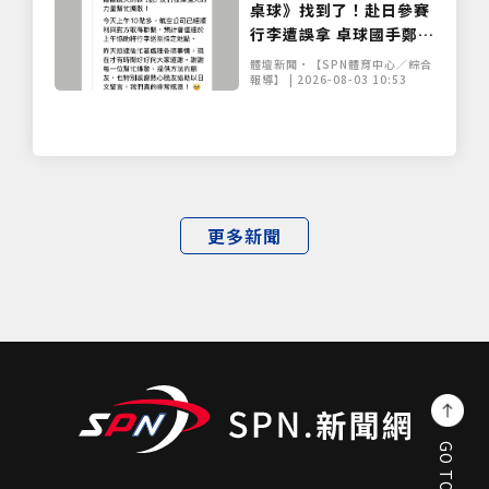
桌球》找到了！赴日參賽
行李遭誤拿 卓球國手鄭怡
靜比賽裝備已順利尋回
體壇新聞•【SPN體育中心／綜合
報導】 | 2026-08-03 10:53
更多新聞
GO TOP