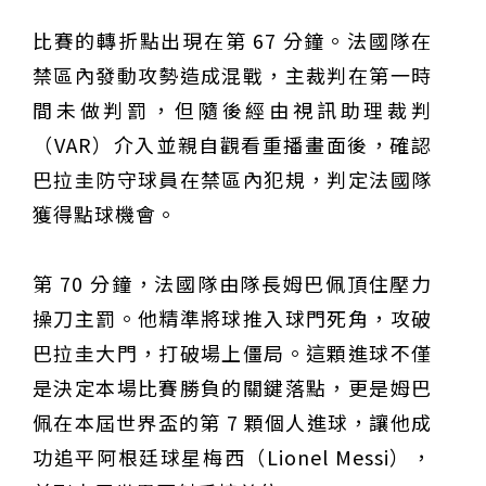
比賽的轉折點出現在第 67 分鐘。法國隊在
禁區內發動攻勢造成混戰，主裁判在第一時
間未做判罰，但隨後經由視訊助理裁判
（VAR）介入並親自觀看重播畫面後，確認
巴拉圭防守球員在禁區內犯規，判定法國隊
獲得點球機會。
第 70 分鐘，法國隊由隊長姆巴佩頂住壓力
操刀主罰。他精準將球推入球門死角，攻破
巴拉圭大門，打破場上僵局。這顆進球不僅
是決定本場比賽勝負的關鍵落點，更是姆巴
佩在本屆世界盃的第 7 顆個人進球，讓他成
功追平阿根廷球星梅西（Lionel Messi），