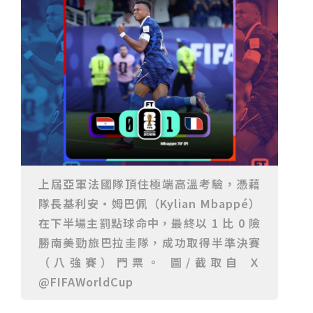
重要前置作業
2026年金星最佳觀賞期將至 週五日落後仰角達全年最
高
台中》中山醫大響應「30+大學計畫」 推出餐飲經營與
高齡照護學分專班
三星伴月聯手金星近鬼宿星團 端午連假西方低空上演天
文秀
台中》端午節前勞累驚覺單側無力 攤商「亞急性腦出
血」醫籲三徵兆速就醫
台中》跨越萬里深耕20年 中山附醫協助吐瓦魯建置首
套急診檢傷系統
世足》姆巴佩梅開二度破隊史紀錄 法國3比1擊敗塞內
加爾奪世界盃開門紅
搶攻端午連假人潮 臺北天文館推銀河特展與免費劇場搶
客
台中》萬豐國小奪少棒全國冠軍 赴美參賽盼各界正視
500萬經費缺口
蕭美琴視察帛琉Malakal島開發計畫 盼深化台帛水產與
醫療合作
婦人眼角冒水皰確診帶狀皰疹 臺中醫院跨科即時診治化
解失明與腦炎危機
參山處「梨山原民歌舞與工藝體驗」6月登場 結合永續
觀光推深度部落旅遊
台中》中央挹注逾8成！蔡其昌爭取4980萬 翻新清水五
權路道路與人行步道
智慧科技解救護士的腿！中山醫大與仁寶攜手「送藥機
上屆亞軍法國隊頂住極端高溫考驗，憑藉
器人」月省醫護120公里步程
台北》污水廠變身都市綠洲！內湖運動公園全新戲水區
隊長基利安·姆巴佩（Kylian Mbappé）
盛大開放 智慧預約環教體驗
嘉義》搶攻端午親子商機！嘉義縣推「沉浸式角色扮
在下半場主罰點球命中，最終以 1 比 0 險
演」 邀學童化身小海盜、建築職人全台放電
阿里山精品咖啡香 成為端午與暑假深度旅遊新亮點
臺中甩「六都第一胖」稱號！「2026台中星燃計畫」啟
勝南美勁旅巴拉圭隊，成功取得半準決賽
動 祭150萬獎金邀市民健康減重
跨界解密「健康一體」 科博館、國衛院特展登場 手機
（八強賽）門票。 圖/截取自 Ｘ
化身探險工具自主解謎
活潑親切打破失智框架！日王牌業務丹野智文抗病13
@FIFAWorldCup
年，靠「第二大腦」獨自來台分享生命淚水
國際保育盛事首移師亞洲 Joint TAG全球專家會議臺北
登場
綠營中投參選人合體 拋「中投新市鎮」 交通與醫療跨
域治理成焦點
夜市變廟會！山邊媽、旱溪媽、大庄媽三媽首度齊巡逢