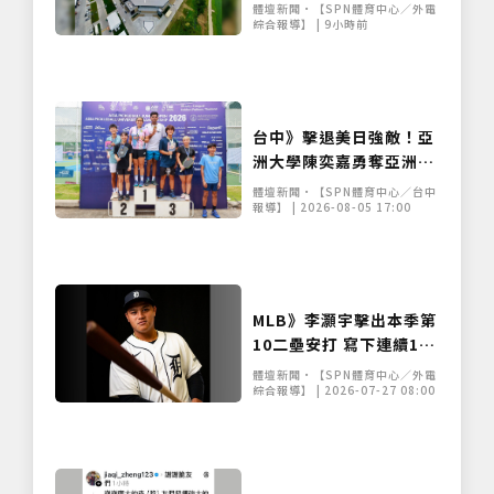
返玉米田
體壇新聞•【SPN體育中心／外電
綜合報導】 | 9小時前
台中》擊退美日強敵！亞
洲大學陳奕嘉勇奪亞洲匹
克球賽雙牌 10月挺進美
體壇新聞•【SPN體育中心／台中
國世界賽
報導】 | 2026-08-05 17:00
MLB》李灝宇擊出本季第
10二壘安打 寫下連續11
場安打個人新紀錄
體壇新聞•【SPN體育中心／外電
綜合報導】 | 2026-07-27 08:00