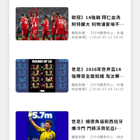
歐冠》16強戰 拜仁血洗
阿特蘭大 利物浦客場不敵
加拉塔薩雷
體壇新聞•【SPN體育中心／外電
綜合報導】 | 2026-03-11 10:30
世足》2026年世界盃16
強陣容全面就緒 淘汰賽今
日正式點燃戰火
體壇新聞•【SPN體育中心／外電
綜合報導】 | 2026-07-04 14:20
世足》維德角逼和西班牙
爆冷門 門將沃齊尼亞IG
粉絲暴增百倍破570萬
體壇新聞•【SPN體育中心／綜合