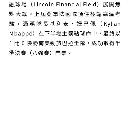
融球場（Lincoln Financial Field）展開焦
點大戰。上屆亞軍法國隊頂住極端高溫考
驗，憑藉隊長基利安·姆巴佩（Kylian
Mbappé）在下半場主罰點球命中，最終以
1 比 0 險勝南美勁旅巴拉圭隊，成功取得半
準決賽（八強賽）門票。