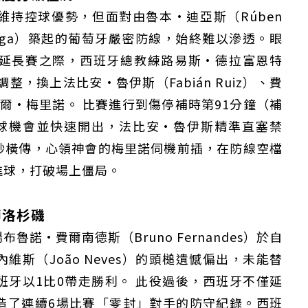
持控球優勢，但面對由魯本·迪亞斯（Rúben
 Veiga）築起的葡萄牙嚴密防線，始終難以滲透。眼
延長賽之際，西班牙總教練路易斯·德拉富恩特
鍵換人調整，換上法比安·魯伊斯（Fabián Ruiz）、費
與米克爾·梅里諾。 比賽進行到傷停補時第91分鐘（補
球機會並快速開出，法比安·魯伊斯精準直塞禁
妙橫傳，心領神會的梅里諾伺機前插，在防線空檔
進球，打破場上僵局。
師洛杉磯
諾·費爾南德斯（Bruno Fernandes）於自
斯（João Neves）的頭槌遺憾偏出，未能替
牙以1比0帶走勝利。 此役過後，西班牙不僅延
造了連續6場比賽「零封」對手的防守紀錄。西班