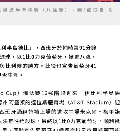
利挺進半準決賽（八強賽）。圖/截取自 Ｘ
伊比利半島德比」，西班牙於補時第91分鐘
進球，以1比0力克葡萄牙，挺進八強，
與比利時的勝方。此役也宣告葡萄牙41
界盃生涯。
orld Cup）淘汰賽16強階段迎來「伊比利半島德
阿靈頓的達拉斯體育場（AT&T Stadium）迎
西班牙憑藉替補上場的進攻中場米克爾·梅里諾
階段攻入決定性絕殺球，最終以1比0力克葡萄牙，順利挺
果，同時宣告葡萄牙41歲傳奇球星克里斯蒂亞諾