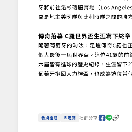
牙將前往洛杉磯體育場（Los Angel
會是地主美國隊與比利時隊之間的勝
傳奇落幕 C羅世界盃生涯寫下終
隨著葡萄牙的淘汰，足壇傳奇C羅也
個人最後一屆世界盃。這位41歲的前
六屆皆有進球的歷史紀錄，生涯留下2
葡萄牙抱回大力神盃，也成為這位當
社群分享:
發燒話題
世足賽