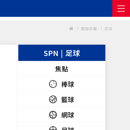
體壇新聞
足球
SPN | 足球
焦點
棒球
籃球
網球