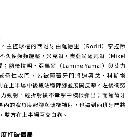
撲
主控球權的西班牙由羅德里（Rodri）掌控節
賽不久便頻頻施壓，米克爾·奧亞爾薩瓦爾（Mikel
偏；隨後拉明·亞馬爾（Lamine Yamal）與艾力
僅必需的
Cookies
同意
）的具威脅性攻門，皆被葡萄牙門將迪奧戈·科斯塔
葡萄牙則在上半場中後段站穩陣腳並展開反擊。左後衛努
一次強力勁射，經折射後不幸擊中橫樑彈出；而葡萄牙
do）在禁區內的窄角度起腳與頭槌補射，也遭到西班牙門將
沒收，雙方在上半場互交白卷。
調度打破僵局