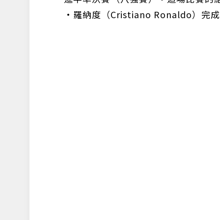
·羅納度（Cristiano Ronal