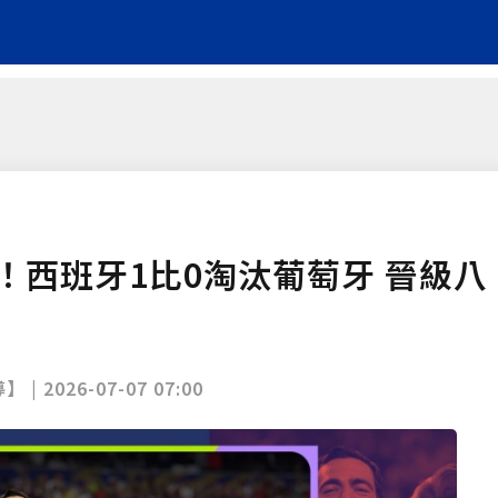
！西班牙1比0淘汰葡萄牙 晉級八
】 |
2026-07-07 07:00