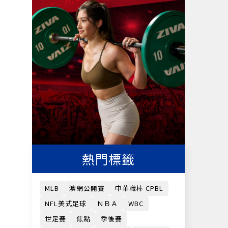
熱門標籤
MLB
澳網公開賽
中華職棒 CPBL
NFL美式足球
ＮＢＡ
WBC
世足賽
焦點
季後賽