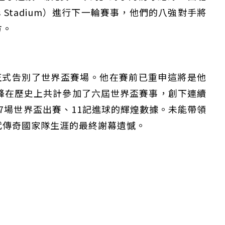
es Stadium）進行下一輪賽事，他們的八強對手將
方。
章
正式告別了世界盃賽場。他在賽前已重申這將是他
鋒在歷史上共計參加了六屆世界盃賽事，創下連續
7場世界盃出賽、11記進球的輝煌數據。未能帶領
代傳奇國家隊生涯的最終謝幕遺憾。