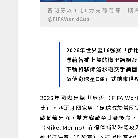
西班牙以1比0力克葡萄牙，順
@FIFAWorldCup
2026年世界盃16強賽「
憑藉替補上場的梅里諾絕殺
下輪將移師洛杉磯交手美國
歲傳奇球星C羅正式結束世
2026年國際足總世界盃（FIFA W
比」。西班牙國家男子足球隊於美國德州
戰葡萄牙隊，雙方鏖戰至比賽後段，
（Mikel Merino）在傷停補時
進半準決賽（八強賽）。這場比賽的結