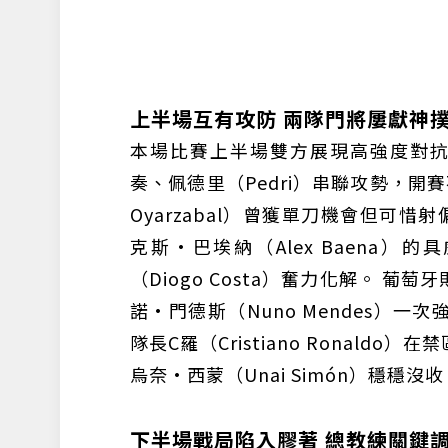
上半場互有攻防 兩隊門將屢獻神
本場比賽上半場雙方展現高強度對抗。
奏、佩德里（Pedri）串聯攻勢，開
Oyarzabal）曾獲單刀機會但可惜射
克斯·巴埃納（Alex Baena
（Diogo Costa）奮力化解。 
諾·門德斯（Nuno Mendes）
隊長C羅（Cristiano Ronal
烏奈·西蒙（Unai Simón）穩穩
下半場戰局陷入膠著 總教練關鍵