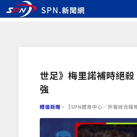
世足》梅里諾補時絕殺
強
體壇新聞
•【SPN體育中心／外電綜合報導