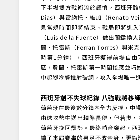
下半場雙方戰術流於謹慎，西班牙雖維
Dias）與雷納托·維加（Renato
見常規時間即將結束、戰局即將進入
（Luis de la Fuente）做出關
蘭·托雷斯（Ferran Torres）
時第1分鐘），西班牙獲得前場自由
區，費蘭·托雷斯第一時間接應並巧
中起腳冷靜推射破網，攻入全場唯一
西班牙創不失球紀錄 八強戰將移
葡萄牙在最後數分鐘內全力反撲，中場布魯
由球攻勢中送出精準長傳，但若奧·內維
葡萄牙挽回頹勢。最終哨音響起，西班
續了本屆賽事的男足不敗金身，更締