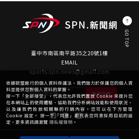
GO TOP
臺中市南區南平路35之20號1樓
EMAIL
sports.spn.news@gmail.com
依據歐盟施行的個人資料保護法，我們致力於保護您的個人資
料並提供您對個人資料的掌握。
諮詢相關問題
聯絡我們
按一下「全部接受」，代表您允許我們置放 Cookie 來提升您
在本網站上的使用體驗、協助我們分析網站效能和使用狀況，
以及讓我們投放相關聯的行銷內容。您可以在下方管理
Cookie 設定。 按一下「同意」即代表您同意採用目前的設
定，更多資訊請瀏覽
隱私權聲明
。